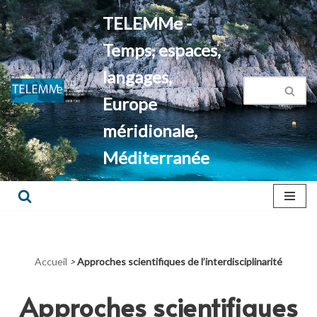
TELEMMe -
Aller
Temps, espaces,
au
contenu
langages,
Europe
méridionale,
Méditerranée
Accueil
>
Approches scientifiques de l’interdisciplinarité
Approches scientifiques