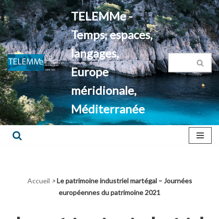
TELEMMe -
Aller
Temps, espaces,
au
contenu
langages,
Europe
méridionale,
Méditerranée
Accueil
>
Le patrimoine industriel martégal – Journées
européennes du patrimoine 2021