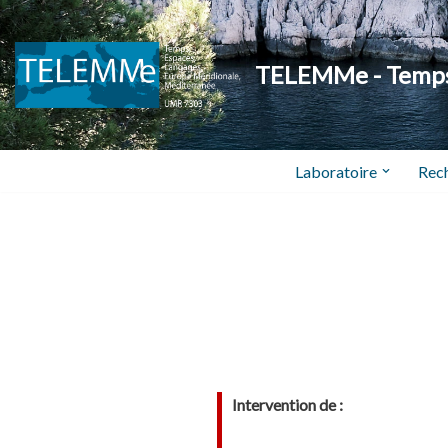
Aller
TELEMMe - Temps,
au
contenu
Laboratoire
Rec
Intervention de :