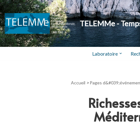
Aller
TELEMMe - Temps,
au
contenu
Laboratoire
Rec
Accueil
>
Pages d&#039;événemen
Richesses
Méditer