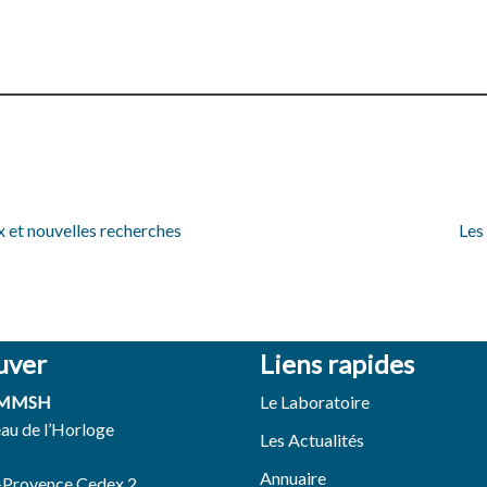
x et nouvelles recherches
Les
uver
Liens rapides
 MMSH
Le Laboratoire
eau de l’Horloge
Les Actualités
Annuaire
-Provence Cedex 2