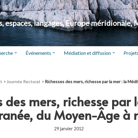
 espaces, langages, Europe méridionale, 
herche
Événements
Médiation et diffusion
Projets
t
>
Journée Rectorat
>
Richesses des mers, richesse par la mer : la Mé
 des mers, richesse par l
ranée, du Moyen-Âge à n
29 janvier 2012