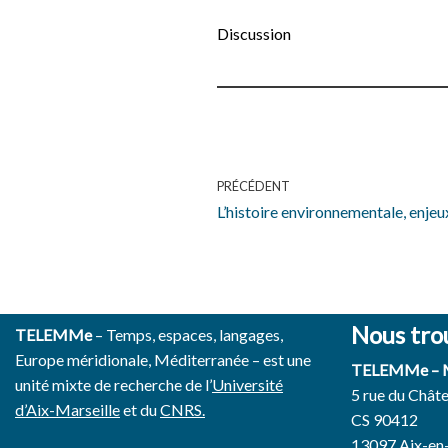
Discussion
PRÉCÉDENT
L’histoire environnementale, enjeu
Nous tro
TELEMMe
– Temps, espaces, langages,
Europe méridionale, Méditerranée – est une
TELEMMe –
unité mixte de recherche de l’
Université
5 rue du Chât
d’Aix-Marseille
et du
CNRS.
CS 90412
13097 Aix-en