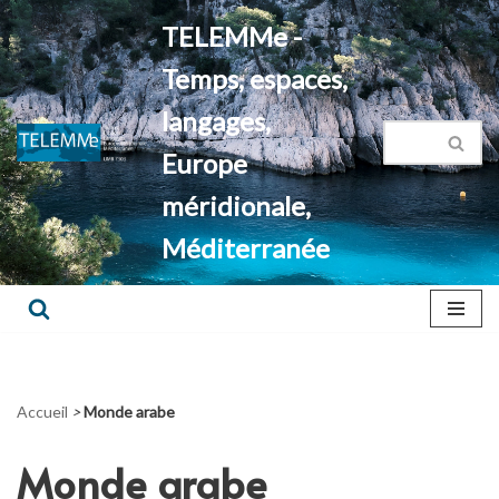
TELEMMe -
Aller
Temps, espaces,
au
contenu
langages,
Europe
méridionale,
Méditerranée
Accueil
>
Monde arabe
Monde arabe