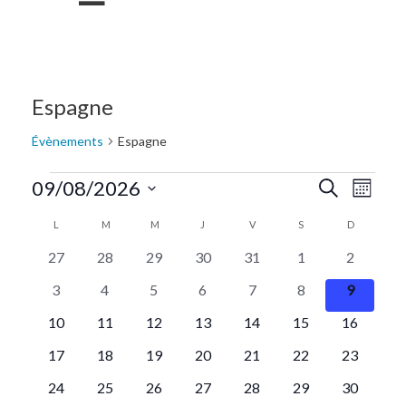
Espagne
Évènements
Espagne
Recherc
Navi
09/08/2026
Recherche
Mois
de
Sélectionnez
et
Calendrier
L
M
M
J
V
S
D
une
vue
navigat
de
0
0
0
0
0
0
0
date.
27
28
29
30
31
1
2
Évè
évènements
évènements
évènements
évènements
évènements
évènements
évènemen
de
Évènements
0
0
0
0
0
0
0
3
4
5
6
7
8
9
évènements
évènements
évènements
évènements
évènements
évènements
évènemen
vues
0
0
0
0
0
0
0
10
11
12
13
14
15
16
évènements
évènements
évènements
évènements
évènements
évènements
évènemen
Évènem
0
0
0
0
0
0
0
17
18
19
20
21
22
23
évènements
évènements
évènements
évènements
évènements
évènements
évènemen
0
0
0
0
0
0
0
24
25
26
27
28
29
30