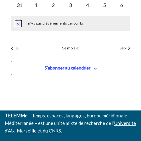
évènements
évènements
évènements
évènements
évènements
évènements
évènemen
0
0
0
0
0
0
0
31
1
2
3
4
5
6
évènements
évènements
évènements
évènements
évènements
évènements
évènemen
Il n’y a pas d’évènements ce jour là.
Notice
Juil
Ce mois-ci
Sep
S’abonner au calendrier
TELEMMe
– Temps, espaces, langages, Europe méridionale,
Méditerranée – est une unité mixte de recherche de l’
Université
d’Aix-Marseille
et du
CNRS.