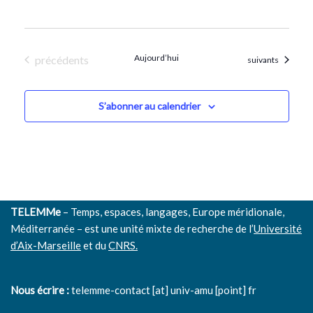
Évènements
Aujourd’hui
précédents
Évènements
suivants
S’abonner au calendrier
TELEMMe
– Temps, espaces, langages, Europe méridionale,
Méditerranée – est une unité mixte de recherche de l’
Université
d’Aix-Marseille
et du
CNRS.
Nous écrire :
telemme-contact [at] univ-amu [point] fr