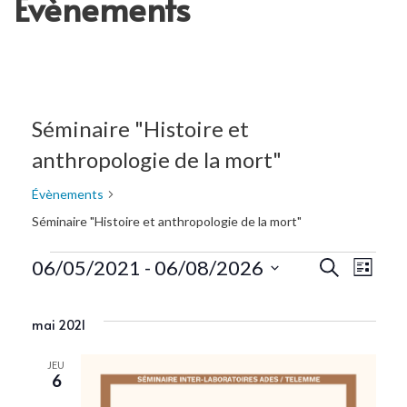
Évènements
Séminaire "Histoire et
anthropologie de la mort"
Évènements
Séminaire "Histoire et anthropologie de la mort"
Recherc
Navi
06/05/2021
 - 
06/08/2026
Recherche
Liste
de
Sélectionnez
et
une
vue
mai 2021
navigat
date.
Évè
de
JEU
6
vues