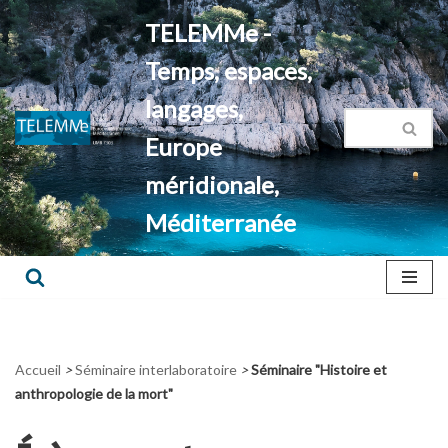
TELEMMe -
Aller
Temps, espaces,
au
contenu
langages,
Europe
méridionale,
Méditerranée
Accueil
>
Séminaire interlaboratoire
>
Séminaire "Histoire et
anthropologie de la mort"