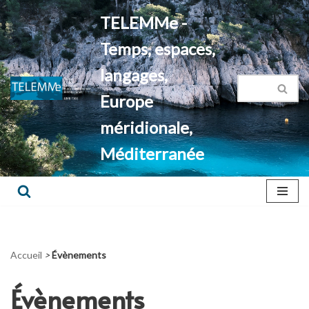
TELEMMe -
Aller
Temps, espaces,
au
contenu
langages,
Europe
méridionale,
Méditerranée
Accueil
>
Évènements
Évènements