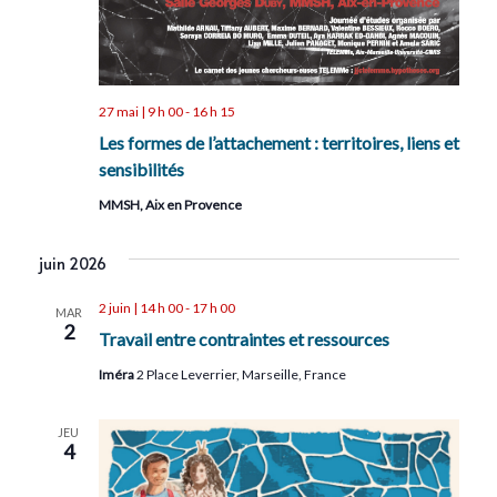
27 mai | 9 h 00
-
16 h 15
Les formes de l’attachement : territoires, liens et
sensibilités
MMSH, Aix en Provence
juin 2026
2 juin | 14 h 00
-
17 h 00
MAR
2
Travail entre contraintes et ressources
Iméra
2 Place Leverrier, Marseille, France
JEU
4