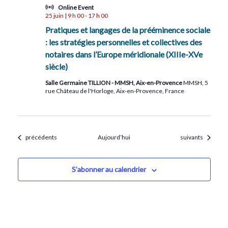
Online Event
25 juin | 9 h 00
-
17 h 00
Pratiques et langages de la prééminence sociale
: les stratégies personnelles et collectives des
notaires dans l’Europe méridionale (XIIIe-XVe
siècle)
Salle Germaine TILLION - MMSH, Aix-en-Provence
MMSH, 5
rue Château de l'Horloge, Aix-en-Provence, France
Évènements
Évènements
précédents
Aujourd’hui
suivants
S’abonner au calendrier