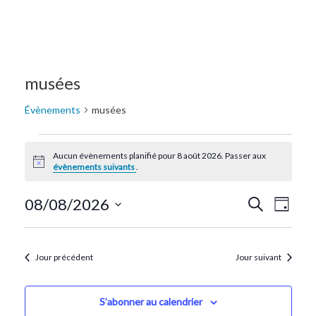
musées
Évènements
musées
Aucun évènements planifié pour 8 août 2026. Passer aux
Notice
évènements suivants
.
Recherc
Navi
08/08/2026
Recherche
Jour
de
Sélectionnez
et
une
vue
navigat
date.
Jour précédent
Jour suivant
Évè
de
vues
S’abonner au calendrier