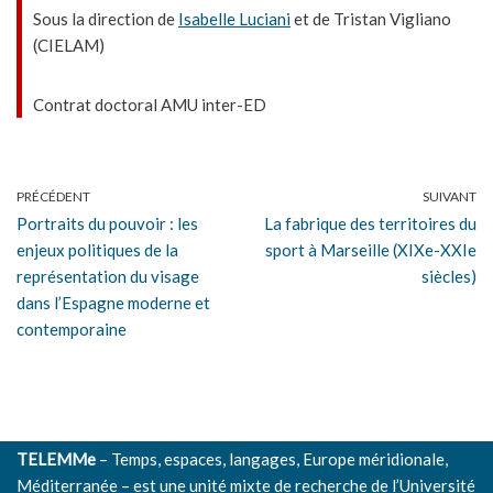
Sous la direction de
Isabelle Luciani
et de Tristan Vigliano
(CIELAM)
Contrat doctoral AMU inter-ED
PRÉCÉDENT
SUIVANT
Portraits du pouvoir : les
La fabrique des territoires du
enjeux politiques de la
sport à Marseille (XIXe-XXIe
représentation du visage
siècles)
dans l’Espagne moderne et
contemporaine
TELEMMe
– Temps, espaces, langages, Europe méridionale,
Méditerranée – est une unité mixte de recherche de l’
Université