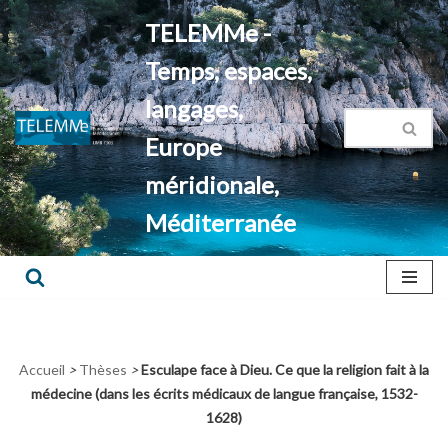
TELEMMe -
Aller
Temps, espaces,
au
contenu
langages,
Europe
méridionale,
Méditerranée
Accueil
>
Thèses
>
Esculape face à Dieu. Ce que la religion fait à la
médecine (dans les écrits médicaux de langue française, 1532-
1628)