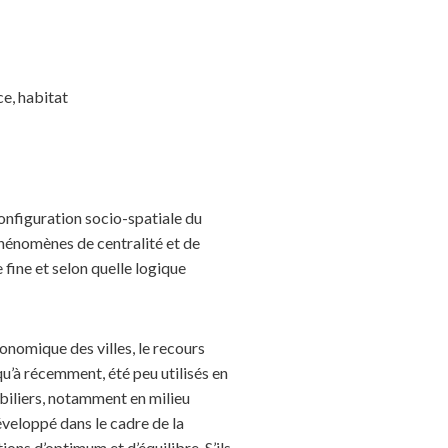
e, habitat
onfiguration socio-spatiale du
 phénomènes de centralité et de
 fine et selon quelle logique
onomique des villes, le recours
qu’à récemment, été peu utilisés en
biliers, notamment en milieu
éveloppé dans le cadre de la
ns d’optimum et d’équilibre. S’ils