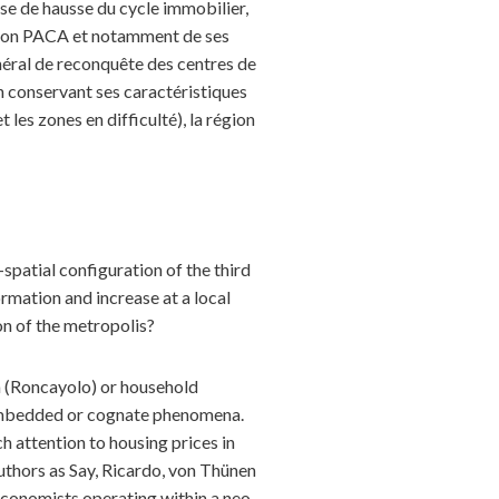
se de hausse du cycle immobilier,
région PACA et notamment de ses
énéral de reconquête des centres de
n conservant ses caractéristiques
les zones en difficulté), la région
spatial configuration of the third
ormation and increase at a local
on of the metropolis?
on (Roncayolo) or household
f embedded or cognate phenomena.
 attention to housing prices in
authors as Say, Ricardo, von Thünen
economists operating within a neo-