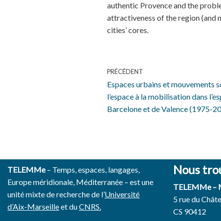
authentic Provence and the probl
attractiveness of the region (and
cities’ cores.
PRÉCÉDENT
Espaces urbains et mouvements soc
l’espace à la mobilisation dans l’
Barcelone et de Valence (1975-2
Nous tro
TELEMMe
– Temps, espaces, langages,
Europe méridionale, Méditerranée – est une
TELEMMe –
unité mixte de recherche de l’
Université
5 rue du Chât
d’Aix-Marseille
et du
CNRS.
CS 90412