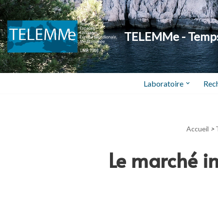
Aller
TELEMMe - Temps,
au
contenu
Laboratoire
Rec
Accueil
>
Le marché im