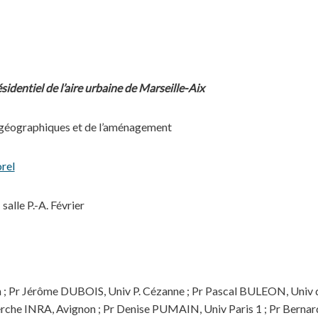
identiel de l’aire urbaine de Marseille-Aix
 géographiques et de l’aménagement
rel
lle P.-A. Février
 Pr Jérôme DUBOIS, Univ P. Cézanne ; Pr Pascal BULEON, Univ d
he INRA, Avignon ; Pr Denise PUMAIN, Univ Paris 1 ; Pr Berna