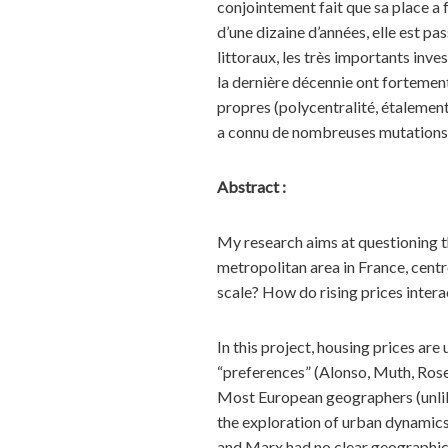
conjointement fait que sa place a 
d’une dizaine d’années, elle est p
littoraux, les très importants inv
la dernière décennie ont fortement
propres (polycentralité, étalement 
a connu de nombreuses mutations d
Abstract :
My research aims at questioning th
metropolitan area in France, centr
scale? How do rising prices intera
In this project, housing prices ar
“preferences” (Alonso, Muth, Rose
Most European geographers (unlike
the exploration of urban dynamics.
and Marx had no clear geographica