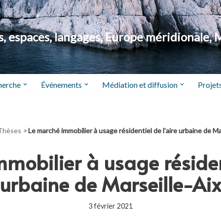
 espaces, langages, Europe méridionale, 
herche
Événements
Médiation et diffusion
Projets
Thèses
>
Le marché immobilier à usage résidentiel de l’aire urbaine de Ma
mobilier à usage résident
urbaine de Marseille-Ai
3 février 2021