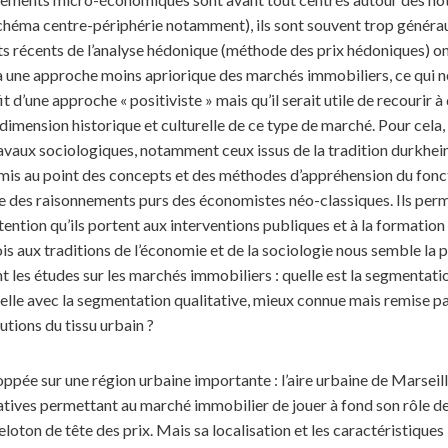
(schéma centre-périphérie notamment), ils sont souvent trop générau
récents de l’analyse hédonique (méthode des prix hédoniques) ont 
à une approche moins apriorique des marchés immobiliers, ce qui ne s
t d’une approche « positiviste » mais qu’il serait utile de recourir
dimension historique et culturelle de ce type de marché. Pour cela,
avaux sociologiques, notamment ceux issus de la tradition durkhe
mis au point des concepts et des méthodes d’appréhension du fon
se des raisonnements purs des économistes néo-classiques. Ils per
tention qu’ils portent aux interventions publiques et à la formation
s aux traditions de l’économie et de la sociologie nous semble la 
 les études sur les marchés immobiliers : quelle est la segmentati
lle avec la segmentation qualitative, mieux connue mais remise par
utions du tissu urbain ?
oppée sur une région urbaine importante : l’aire urbaine de Marseill
catives permettant au marché immobilier de jouer à fond son rôle d
eloton de tête des prix. Mais sa localisation et les caractéristiques 