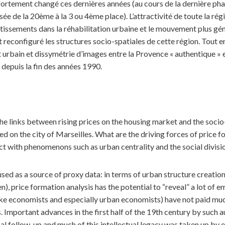
fortement changé ces dernières années (au cours de la dernière pha
assée de la 20ème à la 3 ou 4ème place). L’attractivité de toute la 
estissements dans la réhabilitation urbaine et le mouvement plus g
 reconfiguré les structures socio-spatiales de cette région. Tout e
urbain et dissymétrie d’images entre la Provence « authentique » et 
epuis la fin des années 1990.
e links between rising prices on the housing market and the socio-
ed on the city of Marseilles. What are the driving forces of price f
ct with phenomenons such as urban centrality and the social divisi
e used as a source of proxy data: in terms of urban structure creati
n), price formation analysis has the potential to “reveal” a lot o
 economists and especially urban economists) have not paid much
 Important advances in the first half of the 19th century by such 
l follow-up and much of this intellectual legacy was taken up by 