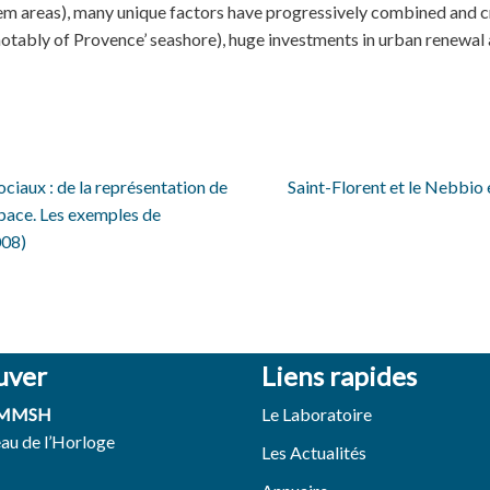
em areas), many unique factors have progressively combined and c
 notably of Provence’ seashore), huge investments in urban renewal
iaux : de la représentation de
Saint-Florent et le Nebbio
espace. Les exemples de
008)
uver
Liens rapides
 MMSH
Le Laboratoire
eau de l’Horloge
Les Actualités