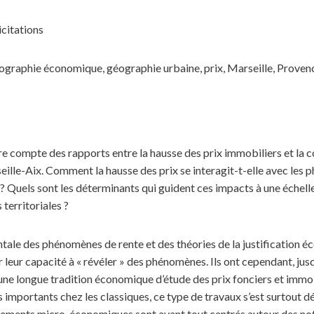
icitations
graphie économique, géographie urbaine, prix, Marseille, Provenc
re compte des rapports entre la hausse des prix immobiliers et la c
seille-Aix. Comment la hausse des prix se interagit-t-elle avec les
 ? Quels sont les déterminants qui guident ces impacts à une échelle
territoriales ?
le des phénomènes de rente et des théories de la justification éc
r leur capacité à « révéler » des phénomènes. Ils ont cependant, jus
 une longue tradition économique d’étude des prix fonciers et immo
mportants chez les classiques, ce type de travaux s’est surtout d
nements micro-économiques sont avant tout centrés autour des notio