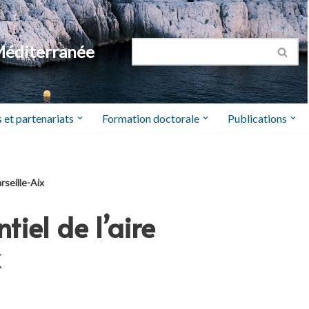
Méditerranée
 et partenariats
Formation doctorale
Publications
rseille-Aix
iel de l’aire
x