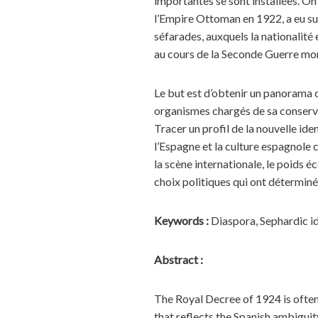
importantes se sont installées. On
l’Empire Ottoman en 1922, a eu su
séfarades, auxquels la nationalité 
au cours de la Seconde Guerre mon
Le but est d’obtenir un panorama c
organismes chargés de sa conservat
Tracer un profil de la nouvelle ide
l’Espagne et la culture espagnole 
la scène internationale, le poids 
choix politiques qui ont déterminé 
Keywords :
Diaspora, Sephardic id
Abstract :
The Royal Decree of 1924 is often 
that reflects the Spanish ambigui