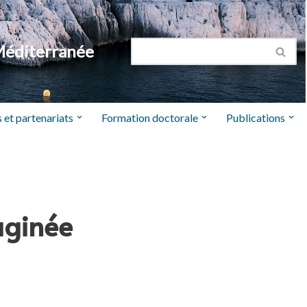
Méditerranée
 et partenariats
Formation doctorale
Publications
aginée