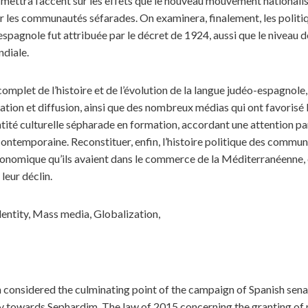
 mettra l’accent sur les effets que le nouveau mouvement nationalist
r les communautés séfarades. On examinera, finalement, les politiq
espagnole fut attribuée par le décret de 1924, aussi que le niveau d
diale.
omplet de l’histoire et de l’évolution de la langue judéo-espagnole,
ion et diffusion, ainsi que des nombreux médias qui ont favorisé l’
ntité culturelle sépharade en formation, accordant une attention pa
contemporaine. Reconstituer, enfin, l’histoire politique des commun
économique qu’ils avaient dans le commerce de la Méditerranéenne, 
leur déclin.
entity, Mass media, Globalization,
considered the culminating point of the campaign of Spanish senator
ty towards Sephardim. The law of 2015 concerning the granting of 