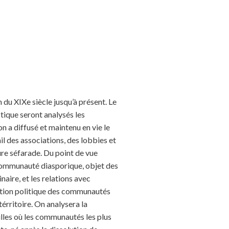
n du XIXe siècle jusqu’à présent. Le
stique seront analysés les
n a diffusé et maintenu en vie le
ail des associations, des lobbies et
ture séfarade. Du point de vue
e communauté diasporique, objet des
naire, et les relations avec
uation politique des communautés
érritoire. On analysera la
illes où les communautés les plus