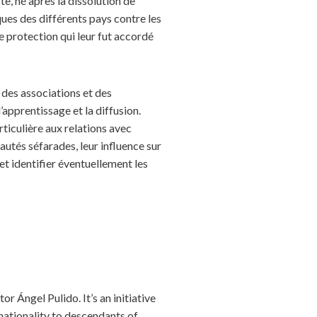
e, né après la dissolution de
ues des différents pays contre les
e protection qui leur fut accordé
 des associations et des
apprentissage et la diffusion.
rticulière aux relations avec
autés séfarades, leur influence sur
et identifier éventuellement les
 Ángel Pulido. It’s an initiative
nationality to descendants of