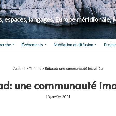
 espaces, langages, Europe méridionale, 
herche
Événements
Médiation et diffusion
Projets
Accueil
>
Thèses
>
Sefarad: une communauté imaginée
ad: une communauté im
13 janvier 2021