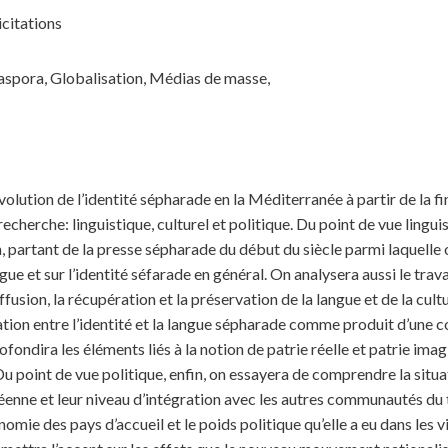
icitations
aspora, Globalisation, Médias de masse,
’évolution de l’identité sépharade en la Méditerranée à partir de la fi
recherche: linguistique, culturel et politique. Du point de vue lingui
, partant de la presse sépharade du début du siècle parmi laquelle o
gue et sur l’identité séfarade en général. On analysera aussi le trav
fusion, la récupération et la préservation de la langue et de la cul
relation entre l’identité et la langue sépharade comme produit d’un
ondira les éléments liés à la notion de patrie réelle et patrie imagi
Du point de vue politique, enfin, on essayera de comprendre la sit
enne et leur niveau d’intégration avec les autres communautés du t
mie des pays d’accueil et le poids politique qu’elle a eu dans les v