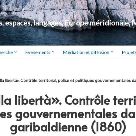
 espaces, langages, Europe méridionale, 
herche
Événements
Médiation et diffusion
Projets
lla libertà». Contrôle territorial, police et politiques gouvernementales da
la libertà». Contrôle terri
ues gouvernementales dan
garibaldienne (1860)