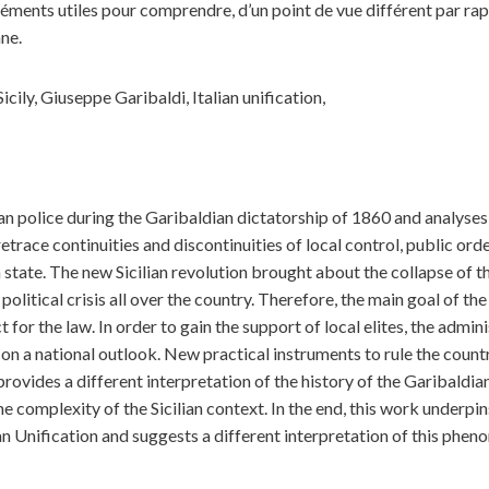
ments utiles pour comprendre, d’un point de vue différent par rapp
ne.
icily, Giuseppe Garibaldi, Italian unification,
an police during the Garibaldian dictatorship of 1860 and analyses h
 retrace continuities and discontinuities of local control, public ord
 state. The new Sicilian revolution brought about the collapse of t
political crisis all over the country. Therefore, the main goal of th
for the law. In order to gain the support of local elites, the admin
 on a national outlook. New practical instruments to rule the cou
 provides a different interpretation of the history of the Garibaldia
the complexity of the Sicilian context. In the end, this work underpi
an Unification and suggests a different interpretation of this ph