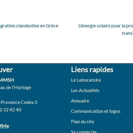
migration clandestine en Grèce
L’énergie solaire pour la p
trans
uver
Liens rapides
 MMSH
Le Laboratoire
eau de l’Horloge
Les Actualités
Annuaire
-Provence Cedex 2
42 52 42 40
Communication et logos
Plan du site
EMMe
Se connecter