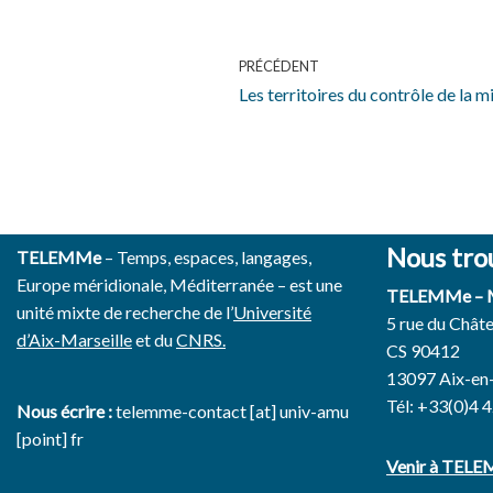
PRÉCÉDENT
Les territoires du contrôle de la 
Nous tro
TELEMMe
– Temps, espaces, langages,
Europe méridionale, Méditerranée – est une
TELEMMe –
unité mixte de recherche de l’
Université
5 rue du Chât
d’Aix-Marseille
et du
CNRS.
CS 90412
13097 Aix-en
Tél: +33(0)4 
Nous écrire :
telemme-contact [at] univ-amu
[point] fr
Venir à TEL