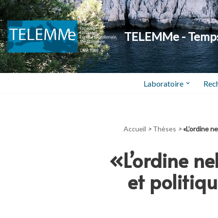
Aller
TELEMMe - Temps,
au
contenu
Laboratoire
Rec
Accueil
>
Thèses
>
«L’ordine ne
«L’ordine nel
et politiq