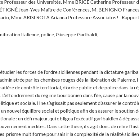
Professeur des Universités, Mme BRICE Catherine Professeur d
 FRÉTIGNÉ Jean-Yves Maître de Conférences, M. BENIGNO France
ario, Mme ARISI ROTA Arianna Professore Associato<!– Rapporte
nification italienne, police, Giuseppe Garibaldi,
’étudier les forces de l’ordre siciliennes pendant la dictature gari
ministrée par les chemises rouges dès la libération de Palerme. Il 
atière de contrôle territorial, d’ordre public et de police dans la 
. L’effondrement du régime bourbonien dans l’île, causé par la nouvel
tique et sociale. Il ne s’agissait pas seulement d’assurer le contrôle
un nouvel équilibre social et politique afin de s’assurer le soutien de
ionale : un défi majeur, qui obligea l’exécutif garibaldien à dépass
vernement inédites. Dans cette thèse, il s’agit donc de relire l’his
res, prisme multiforme pour saisir la complexité de la réalité sicilien