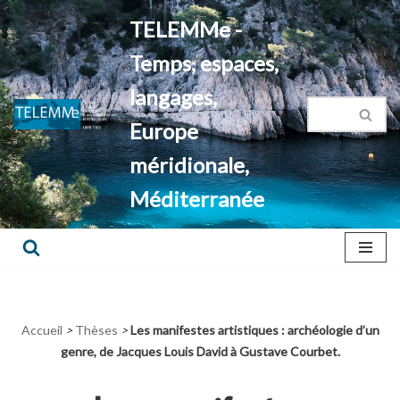
TELEMMe -
Aller
Temps, espaces,
au
contenu
langages,
Europe
méridionale,
Méditerranée
Accueil
>
Thèses
>
Les manifestes artistiques : archéologie d’un
genre, de Jacques Louis David à Gustave Courbet.