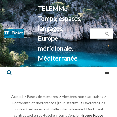
TELEMMe -
Aller
Temps, espaces,
au
contenu
langages,
Europe
méridionale,
Méditerranée
Accueil
>
Pages de membres
>
Membres non statutaires
>
Doctorants et doctorantes (tous statuts)
>
Doctorant·es
contractuel·les en cotutelle internationale
>
Doctorant
contractuel en co-tutelle internationale
>
Boero Rocco