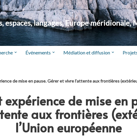
 espaces, langages, Europe méridionale, 
herche
Événements
Médiation et diffusion
Projets
rience de mise en pause. Gérer et vivre l’attente aux frontières (extéri
et expérience de mise en 
attente aux frontières (ext
l’Union européenne