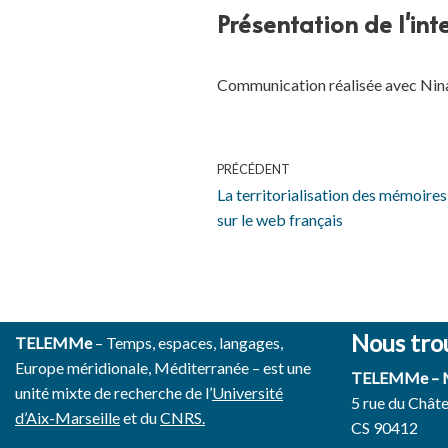
Présentation de l'int
Communication réalisée avec
Nin
PRÉCÉDENT
La territorialisation des mémoire
sur le web français
Nous tro
TELEMMe
– Temps, espaces, langages,
Europe méridionale, Méditerranée – est une
TELEMMe –
unité mixte de recherche de l’
Université
5 rue du Chât
d’Aix-Marseille
et du
CNRS.
CS 90412