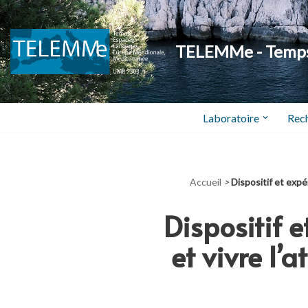
Aller
TELEMMe - Temps,
au
contenu
Laboratoire
Rec
Accueil
>
Dispositif et expé
Dispositif 
et vivre l’