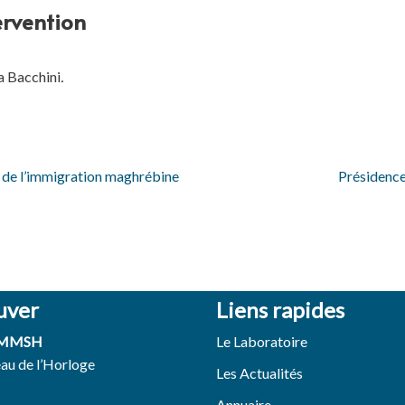
ervention
a Bacchini
.
s de l’immigration maghrébine
Présidence
uver
Liens rapides
 MMSH
Le Laboratoire
eau de l’Horloge
Les Actualités
Annuaire