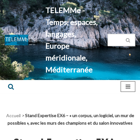
TELEMMe -
Aller
Temps, espaces,
au
contenu
langages,
Europe
méridionale,
Méditerranée
Accueil
>
Stand Expertise EX6 – « un corpus, un logiciel, un mur de
possibles », avec les murs des champions et du salon innovatives