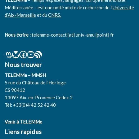
TELEMMe
– Temps, espaces, langages, Europe méridionale,
Méditerranée – est une unité mixte de recherche de l’
Université
d’Aix-Marseille
et du
CNRS.
Nous écrire :
telemme-contact [at] univ-amu [point] fr
Nous trouver
TELEMMe – MMSH
5 rue du Château de l’Horloge
CS 90412
13097 Aix-en-Provence Cedex 2
Tél: +33(0)4 42 52 42 40
Venir à TELEMMe
Liens rapides