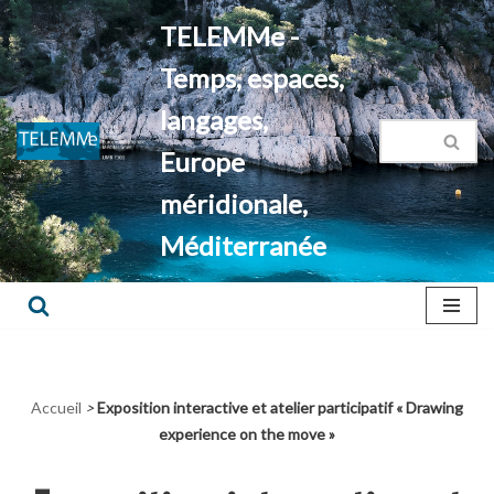
TELEMMe -
Aller
Temps, espaces,
au
contenu
langages,
Europe
méridionale,
Méditerranée
Accueil
>
Exposition interactive et atelier participatif « Drawing
experience on the move »