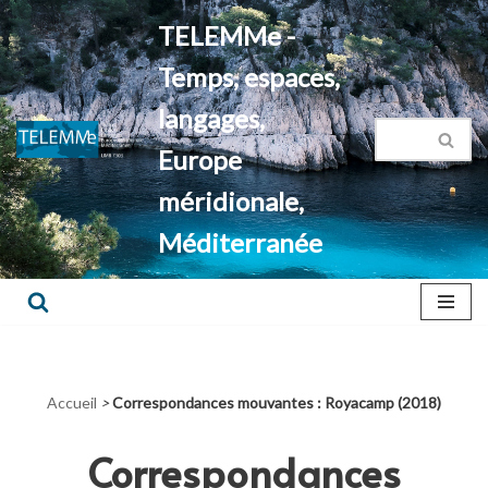
TELEMMe -
Aller
Temps, espaces,
au
contenu
langages,
Europe
méridionale,
Méditerranée
Accueil
>
Correspondances mouvantes : Royacamp (2018)
Correspondances