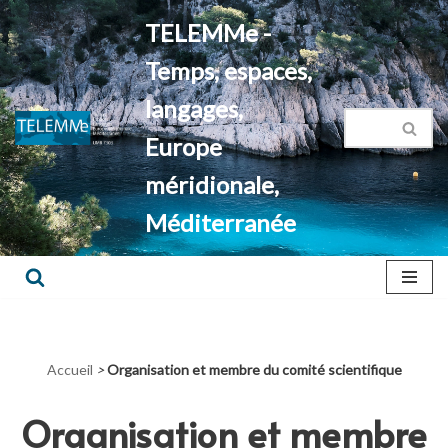
TELEMMe -
Aller
Temps, espaces,
au
contenu
langages,
Europe
méridionale,
Méditerranée
Accueil
>
Organisation et membre du comité scientifique
Organisation et membre