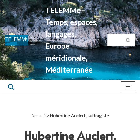
TELEMMe -
Aller
Temps, espaces,
au
contenu
langages,
Europe
méridionale,
Méditerranée
Accueil
>
Hubertine Auclert, suffragiste
Hubertine Auclert,