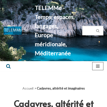
TELEMMe -
Aller
Temps, espaces,
au
contenu
langages,
Europe
méridionale,
Méditerranée
Accueil
>
Cadavres, altérité et imaginaires
Cadavres, altérité et