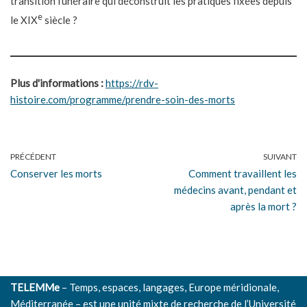
transition funéraire qui déconstruit les pratiques fixées depuis
e
le XIX
siècle ?
Plus d'informations :
https://rdv-
histoire.com/programme/prendre-soin-des-morts
PRÉCÉDENT
SUIVANT
Conserver les morts
Comment travaillent les
médecins avant, pendant et
après la mort ?
TELEMMe
– Temps, espaces, langages, Europe méridionale,
Méditerranée – est une unité mixte de recherche de l’
Université