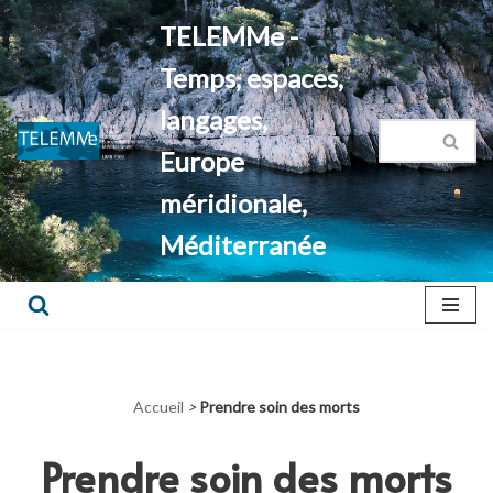
TELEMMe -
Aller
Temps, espaces,
au
contenu
langages,
Europe
méridionale,
Méditerranée
Accueil
>
Prendre soin des morts
Prendre soin des morts