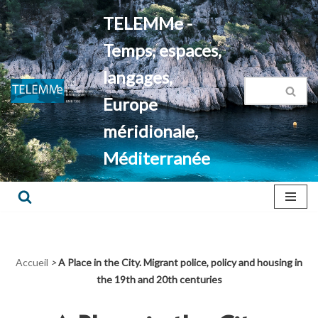
TELEMMe -
Aller
Temps, espaces,
au
contenu
langages,
Europe
méridionale,
Méditerranée
Accueil
>
A Place in the City. Migrant police, policy and housing in
the 19th and 20th centuries