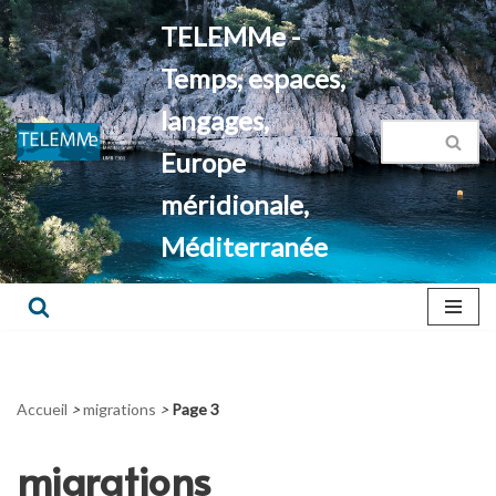
TELEMMe -
Aller
Temps, espaces,
au
contenu
langages,
Europe
méridionale,
Méditerranée
Accueil
>
migrations
>
Page 3
migrations