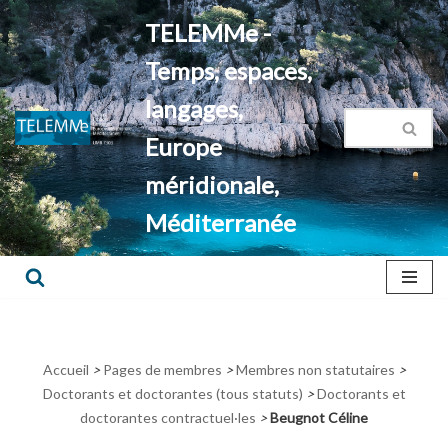
TELEMMe -
Aller
Temps, espaces,
au
contenu
langages,
Europe
méridionale,
Méditerranée
Accueil
>
Pages de membres
>
Membres non statutaires
>
Doctorants et doctorantes (tous statuts)
>
Doctorants et
doctorantes contractuel·les
>
Beugnot Céline