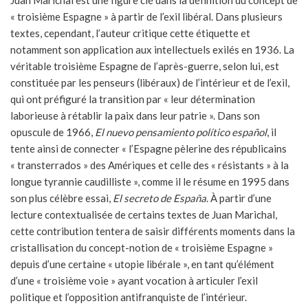
Juan Marichal est une figure clé dans la définition du concept de
« troisième Espagne » à partir de l’exil libéral. Dans plusieurs
textes, cependant, l’auteur critique cette étiquette et
notamment son application aux intellectuels exilés en 1936. La
véritable troisième Espagne de l’après-guerre, selon lui, est
constituée par les penseurs (libéraux) de l’intérieur et de l’exil,
qui ont préfiguré la transition par « leur détermination
laborieuse à rétablir la paix dans leur patrie ». Dans son
opuscule de 1966,
El nuevo pensamiento político español
, il
tente ainsi de connecter « l’Espagne pèlerine des républicains
« transterrados » des Amériques et celle des « résistants » à la
longue tyrannie caudilliste », comme il le résume en 1995 dans
son plus célèbre essai,
El secreto de España
. À partir d’une
lecture contextualisée de certains textes de Juan Marichal,
cette contribution tentera de saisir différents moments dans la
cristallisation du concept-notion de « troisième Espagne »
depuis d’une certaine « utopie libérale », en tant qu’élément
d’une « troisième voie » ayant vocation à articuler l’exil
politique et l’opposition antifranquiste de l’intérieur.