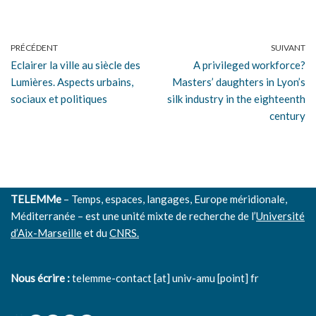
PRÉCÉDENT
SUIVANT
Eclairer la ville au siècle des
A privileged workforce?
Lumières. Aspects urbains,
Masters’ daughters in Lyon’s
sociaux et politiques
silk industry in the eighteenth
century
TELEMMe
– Temps, espaces, langages, Europe méridionale,
Méditerranée – est une unité mixte de recherche de l’
Université
d’Aix-Marseille
et du
CNRS.
Nous écrire :
telemme-contact [at] univ-amu [point] fr