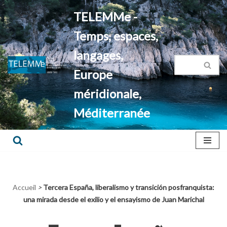
TELEMMe -
Aller
Temps, espaces,
au
contenu
langages,
Europe
méridionale,
Méditerranée
Accueil
>
Tercera España, liberalismo y transición posfranquista:
una mirada desde el exilio y el ensayismo de Juan Marichal