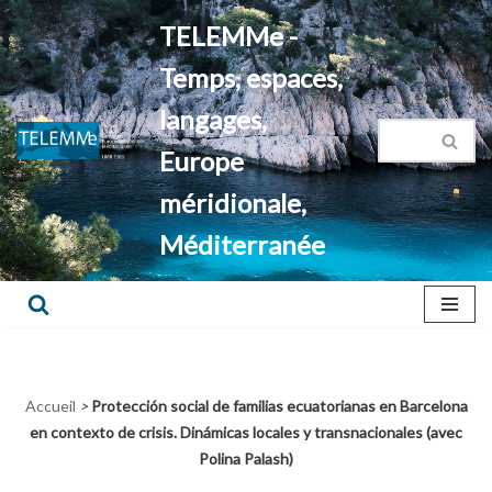
TELEMMe -
Aller
Temps, espaces,
au
contenu
langages,
Europe
méridionale,
Méditerranée
Accueil
>
Protección social de familias ecuatorianas en Barcelona
en contexto de crisis. Dinámicas locales y transnacionales (avec
Polina Palash)