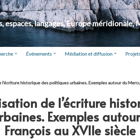
 espaces, langages, Europe méridionale, 
herche
Événements
Médiation et diffusion
Projets
e l’écriture historique des politiques urbaines. Exemples autour du Merc
sation de l’écriture hist
urbaines. Exemples autou
François au XVIIe siècle