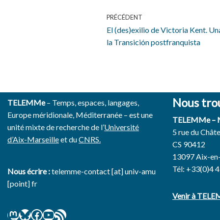
PRÉCÉDENT
El (des)exilio de Victoria Kent. Un
la Transición postfranquista
Nous tro
TELEMMe
– Temps, espaces, langages,
Europe méridionale, Méditerranée – est une
TELEMMe –
unité mixte de recherche de l’
Université
5 rue du Chât
d’Aix-Marseille
et du
CNRS.
CS 90412
13097 Aix-en
Tél: +33(0)4 
Nous écrire :
telemme-contact [at] univ-amu
[point] fr
Venir à TEL