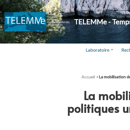
Aller
TELEMMe - Temps,
au
contenu
Laboratoire
Rec
Accueil
>
La mobilisation d
La mobili
politiques 