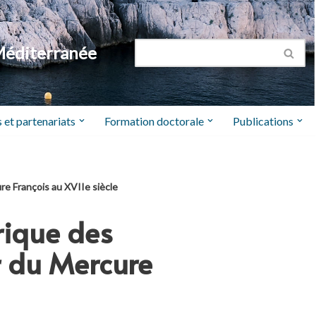
Méditerranée
 et partenariats
Formation doctorale
Publications
ure François au XVIIe siècle
orique des
r du Mercure