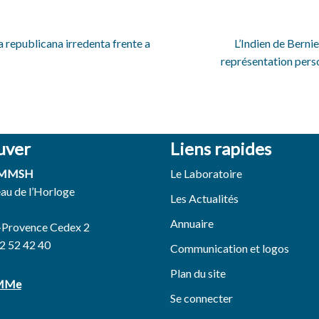
a republicana irredenta frente a
L’Indien de Bernie
représentation pers
uver
Liens rapides
 MMSH
Le Laboratoire
eau de l’Horloge
Les Actualités
Annuaire
-Provence Cedex 2
42 52 42 40
Communication et logos
Plan du site
EMMe
Se connecter