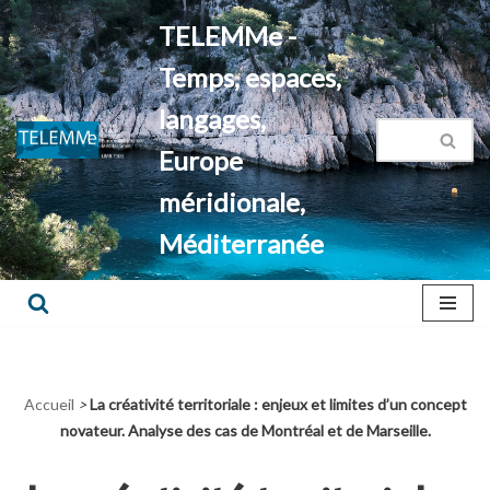
TELEMMe -
Aller
Temps, espaces,
au
contenu
langages,
Europe
méridionale,
Méditerranée
Accueil
>
La créativité territoriale : enjeux et limites d’un concept
novateur. Analyse des cas de Montréal et de Marseille.