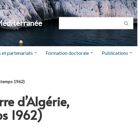
Méditerranée
 et partenariats
Formation doctorale
Publications
intemps 1962)
re d’Algérie,
ps 1962)