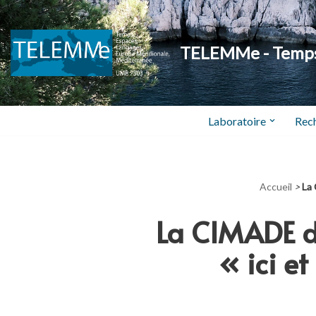
Aller
TELEMMe - Temps,
au
contenu
Laboratoire
Rec
Accueil
>
La 
La CIMADE da
« ici e