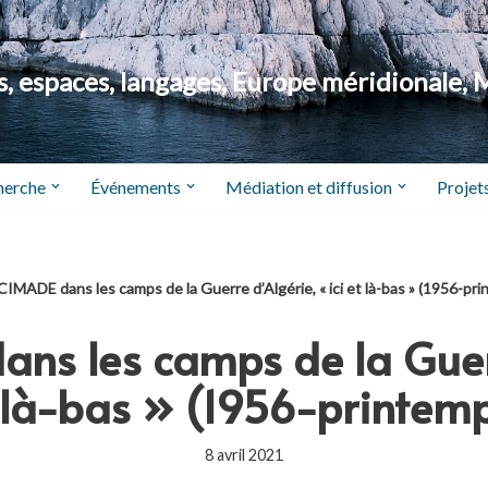
 espaces, langages, Europe méridionale, 
herche
Événements
Médiation et diffusion
Projets
CIMADE dans les camps de la Guerre d’Algérie, « ici et là-bas » (1956-pr
ns les camps de la Guer
t là-bas » (1956-printem
8 avril 2021