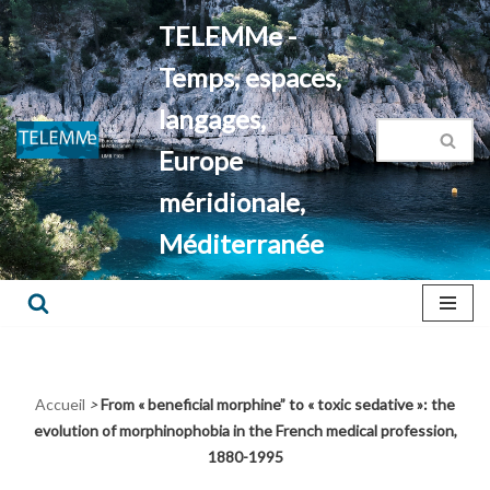
TELEMMe -
Aller
Temps, espaces,
au
contenu
langages,
Europe
méridionale,
Méditerranée
Accueil
>
From « beneficial morphine” to « toxic sedative »: the
evolution of morphinophobia in the French medical profession,
1880-1995