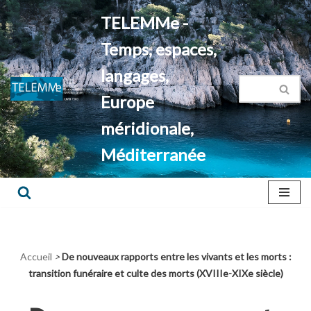
TELEMMe -
Aller
Temps, espaces,
au
contenu
langages,
Europe
méridionale,
Méditerranée
Accueil
>
De nouveaux rapports entre les vivants et les morts :
transition funéraire et culte des morts (XVIIIe-XIXe siècle)