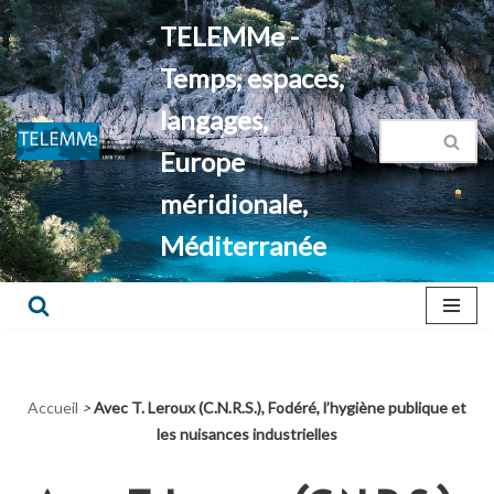
TELEMMe -
Aller
Temps, espaces,
au
contenu
langages,
Europe
méridionale,
Méditerranée
Accueil
>
Avec T. Leroux (C.N.R.S.), Fodéré, l’hygiène publique et
les nuisances industrielles