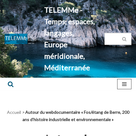
TELEMMe -
Aller
Temps, espaces,
au
contenu
langages,
Europe
méridionale,
Méditerranée
Accueil
>
Autour du webdocumentaire « Fos/étang de Berre, 200
ans d’histoire industrielle et environnementale »