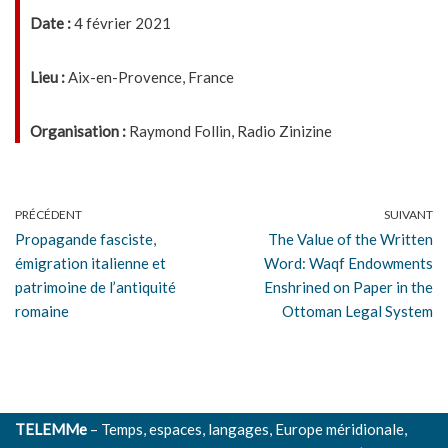
Date :
4 février 2021
Lieu :
Aix-en-Provence, France
Organisation :
Raymond Follin, Radio Zinizine
PRÉCÉDENT
SUIVANT
Propagande fasciste,
The Value of the Written
émigration italienne et
Word: Waqf Endowments
patrimoine de l’antiquité
Enshrined on Paper in the
romaine
Ottoman Legal System
TELEMMe
– Temps, espaces, langages, Europe méridionale,