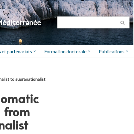
Méditerranée
 et partenariats
Formation doctorale
Publications
alist to supranationalist
lomatic
– from
nalist