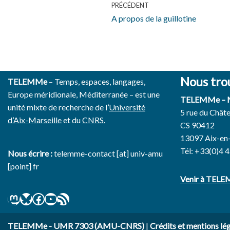
PRÉCÉDENT
A propos de la guillotine
Nous tro
TELEMMe
– Temps, espaces, langages,
Europe méridionale, Méditerranée – est une
TELEMMe –
unité mixte de recherche de l’
Université
5 rue du Chât
d’Aix-Marseille
et du
CNRS.
CS 90412
13097 Aix-en
Tél: +33(0)4 
Nous écrire :
telemme-contact [at] univ-amu
[point] fr
Venir à TEL
TELEMMe - UMR 7303 (AMU-CNRS)
|
Crédits et mentions lé