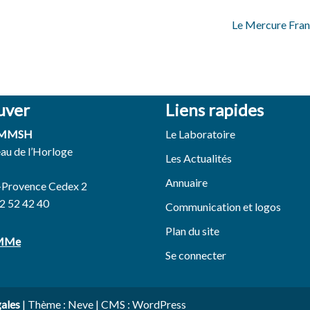
Le Mercure Franç
uver
Liens rapides
 MMSH
Le Laboratoire
eau de l’Horloge
Les Actualités
Annuaire
-Provence Cedex 2
42 52 42 40
Communication et logos
Plan du site
EMMe
Se connecter
gales
| Thème :
Neve
| CMS :
WordPress