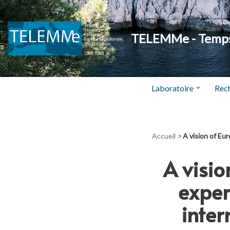
Aller
TELEMMe - Temps,
au
contenu
Laboratoire
Rec
Accueil
>
A vision of Eu
A visi
exper
inter