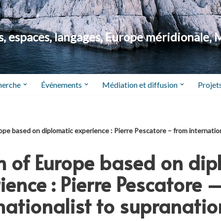
 espaces, langages, Europe méridionale, 
herche
Événements
Médiation et diffusion
Projets
rope based on diplomatic experience : Pierre Pescatore – from internation
on of Europe based on dip
ience : Pierre Pescatore 
nationalist to supranatio