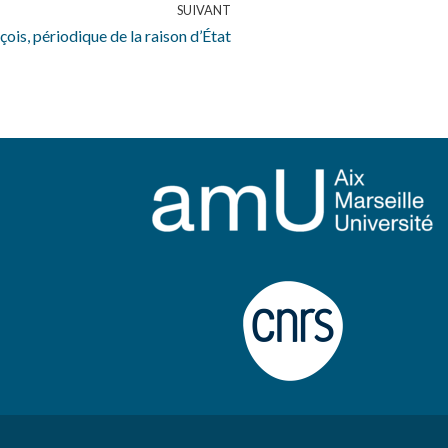
SUIVANT
ois, périodique de la raison d’État