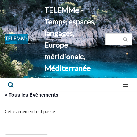
TELEMMe -
Aller
Temps, espaces,
au
contenu
langages,
Europe
méridionale,
Méditerranée
« Tous les Évènements
Cet évènement est passé.