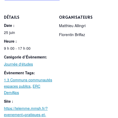
DÉTAILS
ORGANISATEURS
Date :
Matthieu Allingri
25 juin
Florentin Briffaz
Heure :
9 h 00 - 17 h 00
Catégorie d’Évènement:
Journée d'études
Évènement Tags:
1.3 Communs communautés
espaces publics
,
ERC
DemAlps
Site :
https://telemme.mmsh.fr/?
evenement=pratiques-et-