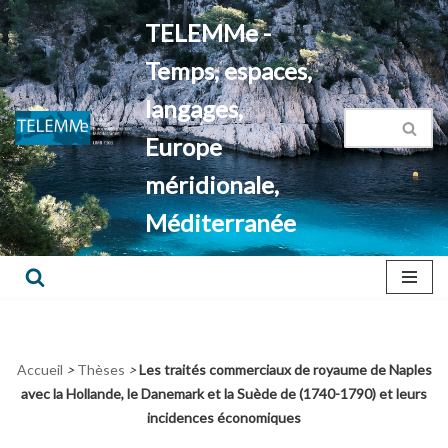
TELEMMe -
Aller
Temps, espaces,
au
contenu
langages,
Europe
méridionale,
Méditerranée
Accueil
>
Thèses
>
Les traités commerciaux de royaume de Naples
avec la Hollande, le Danemark et la Suède de (1740-1790) et leurs
incidences économiques