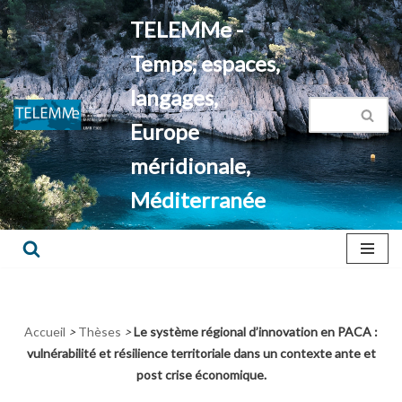
TELEMMe -
Aller
Temps, espaces,
au
contenu
langages,
Europe
méridionale,
Méditerranée
Accueil
>
Thèses
>
Le système régional d’innovation en PACA :
vulnérabilité et résilience territoriale dans un contexte ante et
post crise économique.