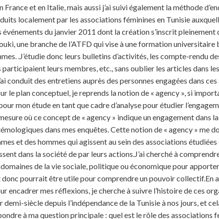
 France et en Italie, mais aussi j’ai suivi également la méthode d’enq
its localement par les associations féminines en Tunisie auxquelles
es événements du janvier 2011 dont la création s’inscrit pleinement 
uki, une branche de l’ATFD qui vise à une formation universitaire b
es. .J’étudie donc leurs bulletins d’activités, les compte-rendu des
participaient leurs membres, etc., sans oublier les articles dans le
 j’ai conduit des entretiens auprès des personnes engagées dans ces
r le plan conceptuel, je reprends la notion de « agency », si import
our mon étude en tant que cadre d’analyse pour étudier l’engagem
a mesure où ce concept de « agency » indique un engagement dans la 
émologiques dans mes enquêtes. Cette notion de « agency » me don
emmes et des hommes qui agissent au sein des associations étudiées
aissent dans la société de par leurs actions.J’ai cherché à comprendre
 domaines de la vie sociale, politique ou économique pour apporter
 donc pourrait être utile pour comprendre un pouvoir collectif.En an
 encadrer mes réflexions, je cherche à suivre l’histoire de ces org
er demi-siècle depuis l’indépendance de la Tunisie à nos jours, et 
répondre à ma question principale : quel est le rôle des associations 