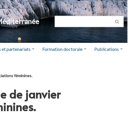
Méditerranée
 et partenariats
Formation doctorale
Publications
ciations féminines.
ie de janvier
minines.