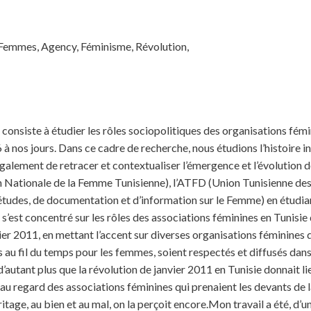
 Femmes, Agency, Féminisme, Révolution,
 consiste à étudier les rôles sociopolitiques des organisations fémi
à nos jours. Dans ce cadre de recherche, nous étudions l’histoire in
galement de retracer et contextualiser l’émergence et l’évolution 
 Nationale de la Femme Tunisienne), l’ATFD (Union Tunisienne d
tudes, de documentation et d’information sur le Femme) en étudiant
e s’est concentré sur les rôles des associations féminines en Tunisi
ier 2011, en mettant l’accent sur diverses organisations féminines
s au fil du temps pour les femmes, soient respectés et diffusés dans
d’autant plus que la révolution de janvier 2011 en Tunisie donnait l
 au regard des associations féminines qui prenaient les devants de
ritage, au bien et au mal, on la perçoit encore.Mon travail a été, d’