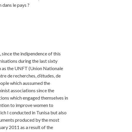
 dans le pays ?
, since the indipendence of this
isations during the last sixty
uch as the UNFT (Union Nationale
e de recherches, d’études, de
people which aussumed the
inist associations since the
ations which engaged themselves in
tention to improve women to
hich I conducted in Tunisa but also
documents produced by the most
uary 2011 as a result of the