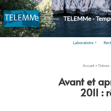
Aller
TELEMMe - Temps,
au
contenu
Laboratoire
Rec
Accueil
>
Thèses
Avant et apr
2011 : 