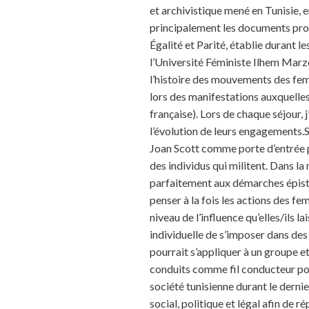
et archivistique mené en Tunisie, en
principalement les documents produ
Égalité et Parité, établie durant l
l’Université Féministe Ilhem Marzo
l’histoire des mouvements des femm
lors des manifestations auxquelles 
française). Lors de chaque séjour,
l’évolution de leurs engagements.Su
Joan Scott comme porte d’entrée p
des individus qui militent. Dans l
parfaitement aux démarches épist
penser à la fois les actions des f
niveau de l’influence qu’elles/ils l
individuelle de s’imposer dans des
pourrait s’appliquer à un groupe et
conduits comme fil conducteur pour
société tunisienne durant le derni
social, politique et légal afin de 