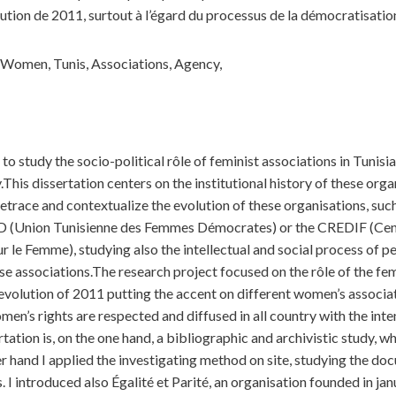
tion de 2011, surtout à l’égard du processus de la démocratisation
 Women, Tunis, Associations, Agency,
 to study the socio-political rôle of feminist associations in Tunisia
This dissertation centers on the institutional history of these organ
 retrace and contextualize the evolution of these organisations, s
D (Union Tunisienne des Femmes Démocrates) or the CREDIF (Centr
r le Femme), studying also the intellectual and social process of 
ese associations.The research project focused on the rôle of the fem
 revolution of 2011 putting the accent on different women’s associ
men’s rights are respected and diffused in all country with the in
tation is, on the one hand, a bibliographic and archivistic study, w
her hand I applied the investigating method on site, studying the 
 I introduced also Égalité et Parité, an organisation founded in jan