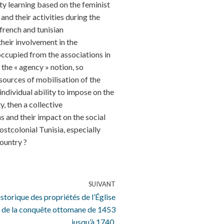
ty learning based on the feminist
and their activities during the
french and tunisian
their involvement in the
 occupied from the associations in
 the « agency » notion, so
ssources of mobilisation of the
individual ability to impose on the
y, then a collective
s and their impact on the social
postcolonial Tunisia, especially
country ?
SUIVANT
istorique des propriétés de l’Église
ul de la conquête ottomane de 1453
jusqu’à 1740.