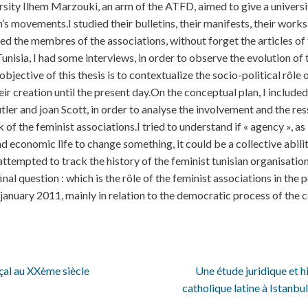
rsity Ilhem Marzouki, an arm of the ATFD, aimed to give a universi
 movements.I studied their bulletins, their manifests, their works 
ed the membres of the associations, without forget the articles of 
nisia, I had some interviews, in order to observe the evolution of 
objective of this thesis is to contextualize the socio-political rôle
heir creation until the present day.On the conceptual plan, I included
tler and joan Scott, in order to analyse the involvement and the re
of the feminist associations.I tried to understand if « agency », as 
nd economic life to change something, it could be a collective abilit
attempted to track the history of the feminist tunisian organisation
final question : which is the rôle of the feminist associations in the 
 january 2011, mainly in relation to the democratic process of the 
çal au XXème siècle
Une étude juridique et h
catholique latine à Istanb