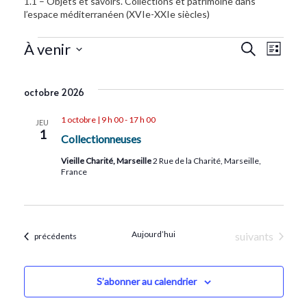
1.1 – Objets et savoirs. Collections et patrimoine dans
l’espace méditerranéen (XVIe-XXIe siècles)
Recherc
Navi
À venir
Recherche
Liste
de
Sélectionnez
et
une
vue
octobre 2026
navigat
date.
Évè
de
1 octobre | 9 h 00
-
17 h 00
JEU
1
Collectionneuses
vues
Vieille Charité, Marseille
2 Rue de la Charité, Marseille,
Évènem
France
Aujourd’hui
Évènements
suivants
Évènements
précédents
S’abonner au calendrier