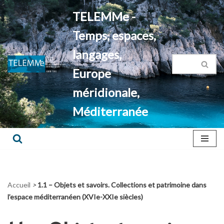
TELEMMe -
Aller
Temps, espaces,
au
contenu
langages,
Europe
méridionale,
Méditerranée
Accueil
>
1.1 – Objets et savoirs. Collections et patrimoine dans
l’espace méditerranéen (XVIe-XXIe siècles)