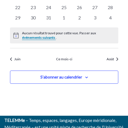
évènements
évènements
évènements
évènements
évènements
évènements
évènemen
Évènem
0
0
0
0
0
0
0
22
23
24
25
26
27
28
évènements
évènements
évènements
évènements
évènements
évènements
évènemen
0
0
0
0
0
0
0
29
30
31
1
2
3
4
évènements
évènements
évènements
évènements
évènements
évènements
évènemen
Aucun résultat trouvé pour cette vue. Passer aux
Notice
évènements suivants
.
Juin
Ce mois-ci
Août
S’abonner au calendrier
TELEMMe
– Temps, espaces, langages, Europe méridionale,
Méditerranée – est une unité mixte de recherche de l’
Université