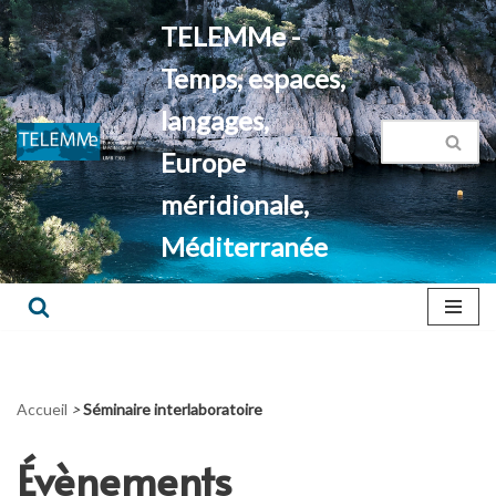
TELEMMe -
Aller
Temps, espaces,
au
contenu
langages,
Europe
méridionale,
Méditerranée
Accueil
>
Séminaire interlaboratoire
Évènements