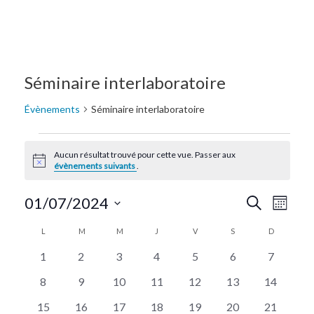
Séminaire interlaboratoire
Évènements
Séminaire interlaboratoire
Aucun résultat trouvé pour cette vue. Passer aux
Notice
évènements suivants
.
Recherc
Navi
01/07/2024
Recherche
Mois
de
Sélectionnez
et
Calendrier
L
M
M
J
V
S
D
une
vue
navigat
de
0
0
0
0
0
0
0
date.
1
2
3
4
5
6
7
Évè
évènements
évènements
évènements
évènements
évènements
évènements
évènemen
de
Évènements
0
0
0
0
0
0
0
8
9
10
11
12
13
14
évènements
évènements
évènements
évènements
évènements
évènements
évènemen
vues
0
0
0
0
0
0
0
15
16
17
18
19
20
21