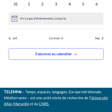
évènements
évènements
évènements
évènements
évènements
évènements
évènemen
0
0
0
0
0
0
0
31
1
2
3
4
5
6
évènements
évènements
évènements
évènements
évènements
évènements
évènemen
Il n’y a pas d’évènements ce jour là.
Notice
Juil
Ce mois-ci
Sep
S’abonner au calendrier
TELEMMe
– Temps, espaces, langages, Europe méridionale,
Méditerranée – est une unité mixte de recherche de l’
Université
d’Aix-Marseille
et du
CNRS.