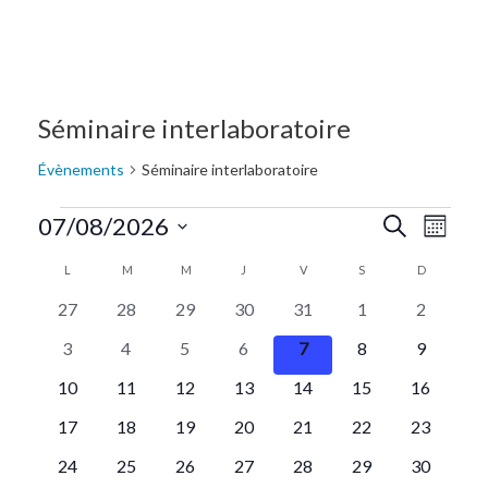
Séminaire interlaboratoire
Évènements
Séminaire interlaboratoire
Recherc
Navi
07/08/2026
Recherche
Mois
de
Sélectionnez
et
Calendrier
L
M
M
J
V
S
D
une
vue
navigat
de
0
0
0
0
0
0
0
date.
27
28
29
30
31
1
2
Évè
évènements
évènements
évènements
évènements
évènements
évènements
évènemen
de
Évènements
0
0
0
0
0
0
0
3
4
5
6
7
8
9
évènements
évènements
évènements
évènements
évènements
évènements
évènemen
vues
0
0
0
0
0
0
0
10
11
12
13
14
15
16
évènements
évènements
évènements
évènements
évènements
évènements
évènemen
Évènem
0
0
0
0
0
0
0
17
18
19
20
21
22
23
évènements
évènements
évènements
évènements
évènements
évènements
évènemen
0
0
0
0
0
0
0
24
25
26
27
28
29
30