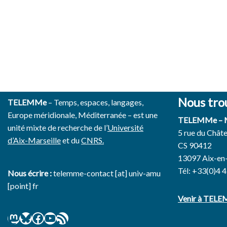
Nous tro
TELEMMe
– Temps, espaces, langages,
Europe méridionale, Méditerranée – est une
TELEMMe –
unité mixte de recherche de l’
Université
5 rue du Chât
d’Aix-Marseille
et du
CNRS.
CS 90412
13097 Aix-en
Tél: +33(0)4 
Nous écrire :
telemme-contact [at] univ-amu
[point] fr
Venir à TEL