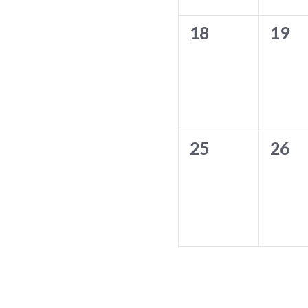
0
0
18
19
évènement,
évèn
0
0
25
26
évènement,
évèn