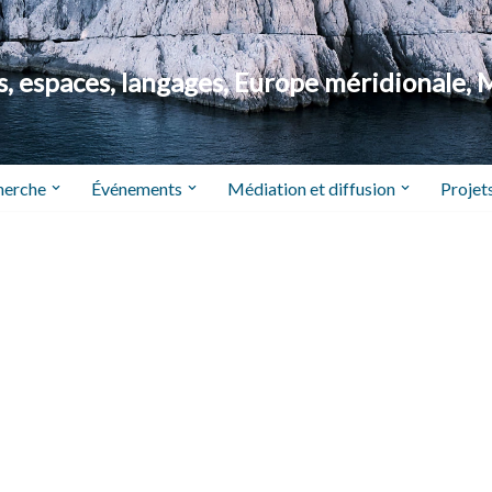
 espaces, langages, Europe méridionale, 
herche
Événements
Médiation et diffusion
Projets