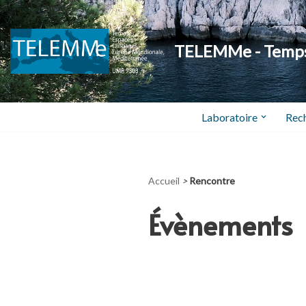
Aller
TELEMMe - Temps,
au
contenu
Laboratoire
Rec
Accueil
>
Rencontre
Évènements