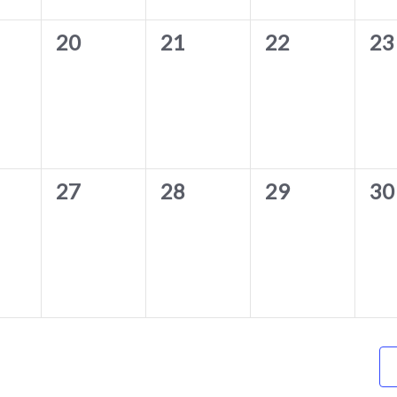
0
0
0
0
20
21
22
23
ement,
évènement,
évènement,
évènement,
év
0
0
0
0
27
28
29
30
ement,
évènement,
évènement,
évènement,
év