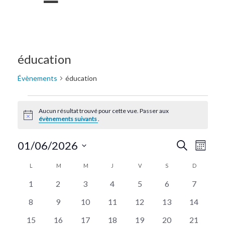
éducation
Évènements
éducation
Aucun résultat trouvé pour cette vue. Passer aux
Notice
évènements suivants
.
Recherc
Navi
01/06/2026
Recherche
Mois
de
Sélectionnez
et
Calendrier
L
M
M
J
V
S
D
une
vue
navigat
de
0
0
0
0
0
0
0
date.
1
2
3
4
5
6
7
Évè
évènements
évènements
évènements
évènements
évènements
évènements
évènemen
de
Évènements
0
0
0
0
0
0
0
8
9
10
11
12
13
14
évènements
évènements
évènements
évènements
évènements
évènements
évènemen
vues
0
0
0
0
0
0
0
15
16
17
18
19
20
21