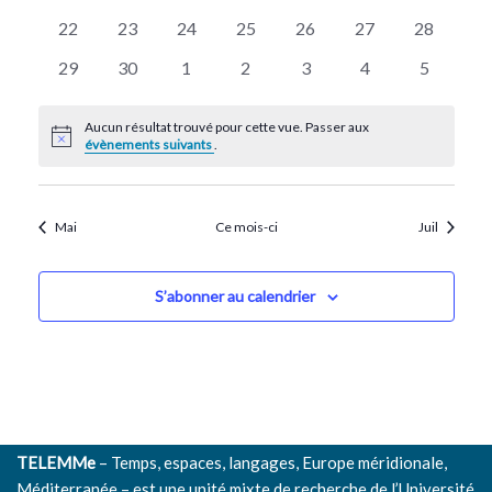
évènements
évènements
évènements
évènements
évènements
évènements
évènemen
Évènem
0
0
0
0
0
0
0
22
23
24
25
26
27
28
évènements
évènements
évènements
évènements
évènements
évènements
évènemen
0
0
0
0
0
0
0
29
30
1
2
3
4
5
évènements
évènements
évènements
évènements
évènements
évènements
évènemen
Aucun résultat trouvé pour cette vue. Passer aux
Notice
évènements suivants
.
Mai
Ce mois-ci
Juil
S’abonner au calendrier
TELEMMe
– Temps, espaces, langages, Europe méridionale,
Méditerranée – est une unité mixte de recherche de l’
Université