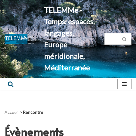
TELEMMe -
Aller
Temps, espaces,
au
contenu
langages,
Europe
méridionale,
Méditerranée
Accueil
>
Rencontre
Évènements