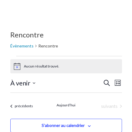
Rencontre
Évènements
Rencontre
Aucun résultat trouvé.
Notice
Recherc
Navi
À venir
Recherche
Liste
de
Sélectionnez
et
une
vue
navigat
date.
Aujourd’hui
Évènements
suivants
Évènements
précédents
Évè
de
vues
S’abonner au calendrier