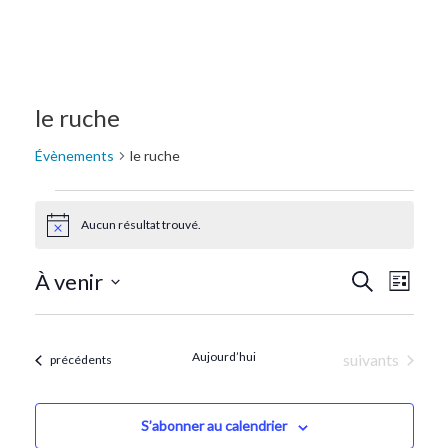
le ruche
Évènements
le ruche
Aucun résultat trouvé.
Notice
Recherc
Navi
À venir
Recherche
Liste
de
Sélectionnez
et
une
vue
navigat
date.
Aujourd’hui
Évènements
suivants
Évènements
précédents
Évè
de
vues
S’abonner au calendrier