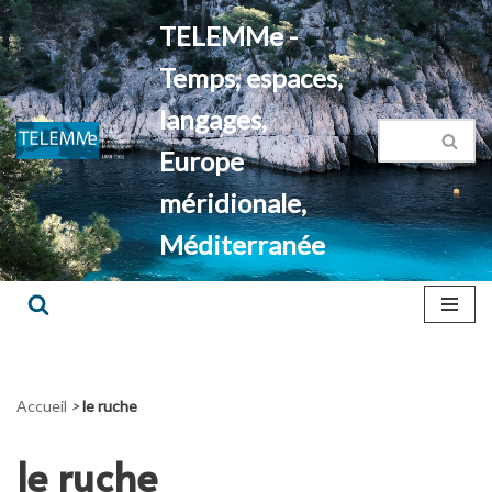
TELEMMe -
Aller
Temps, espaces,
au
contenu
langages,
Europe
méridionale,
Méditerranée
Accueil
>
le ruche
le ruche