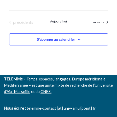
Évènements
Aujourd’hui
précédents
Évènements
suivants
S’abonner au calendrier
TELEMMe
– Temps, espaces, langages, Europe méridionale,
Méditerranée – est une unité mixte de recherche de l’
Université
d’Aix-Marseille
et du
CNRS.
Nous écrire :
telemme-contact [at] univ-amu [point] fr