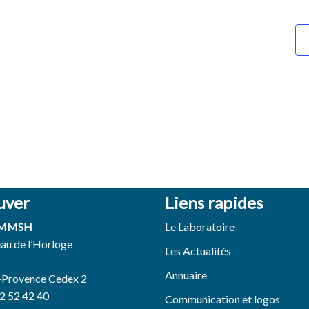
uver
Liens rapides
 MMSH
Le Laboratoire
eau de l’Horloge
Les Actualités
Annuaire
-Provence Cedex 2
42 52 42 40
Communication et logos