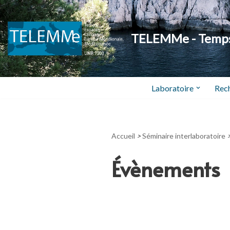
Aller
TELEMMe - Temps,
au
contenu
Laboratoire
Rec
Accueil
>
Séminaire interlaboratoire
Évènements