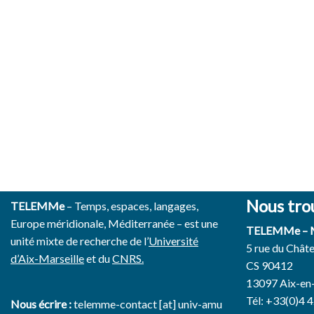
Nous tro
TELEMMe
– Temps, espaces, langages,
Europe méridionale, Méditerranée – est une
TELEMMe –
unité mixte de recherche de l’
Université
5 rue du Chât
d’Aix-Marseille
et du
CNRS.
CS 90412
13097 Aix-en
Tél: +33(0)4 
Nous écrire :
telemme-contact [at] univ-amu