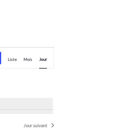
Navigation
Liste
Mois
Jour
de
vues
Évènement
Jour suivant