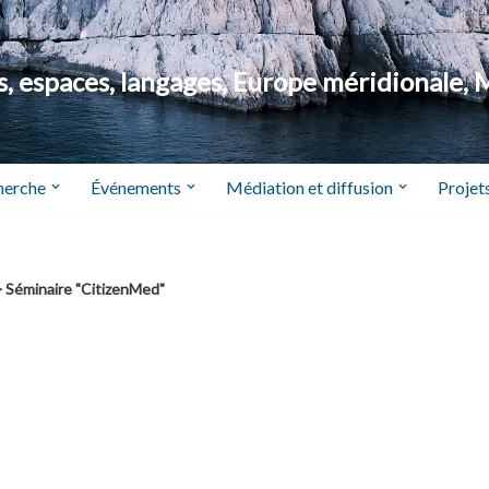
 espaces, langages, Europe méridionale, 
herche
Événements
Médiation et diffusion
Projets
>
Séminaire "CitizenMed"