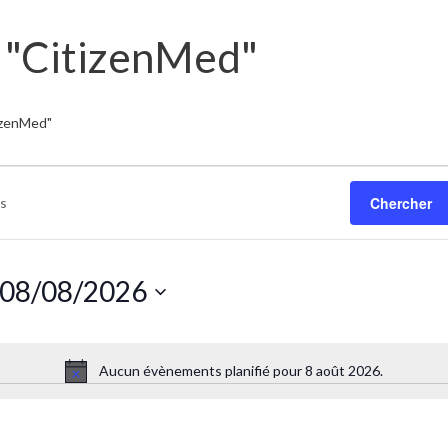
 "CitizenMed"
izenMed"
Chercher
08/08/2026
Sélectionnez
une
Aucun évènements planifié pour 8 août 2026.
date.
Notice