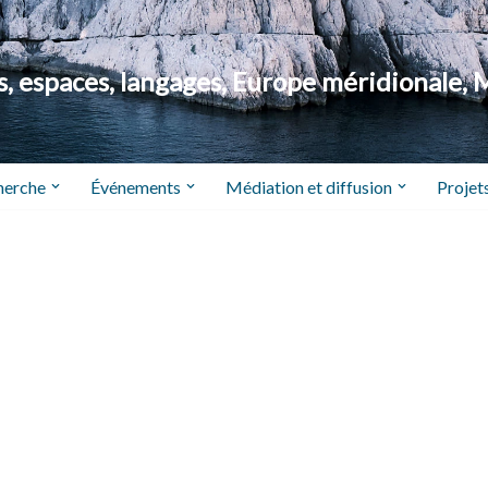
 espaces, langages, Europe méridionale, 
herche
Événements
Médiation et diffusion
Projets