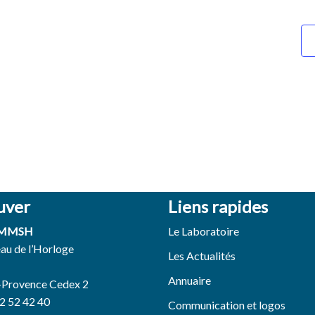
uver
Liens rapides
 MMSH
Le Laboratoire
eau de l’Horloge
Les Actualités
Annuaire
-Provence Cedex 2
42 52 42 40
Communication et logos