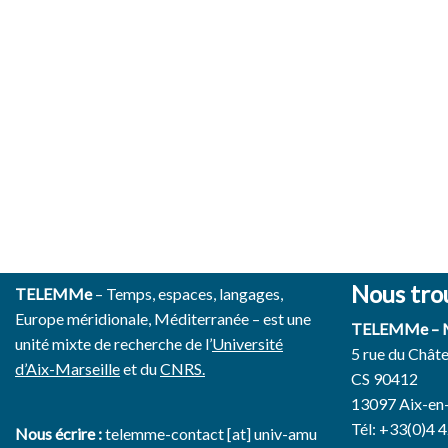
Nous tro
TELEMMe
– Temps, espaces, langages,
Europe méridionale, Méditerranée – est une
TELEMMe –
unité mixte de recherche de l’
Université
5 rue du Chât
d’Aix-Marseille
et du
CNRS.
CS 90412
13097 Aix-en
Tél: +33(0)4 
Nous écrire :
telemme-contact [at] univ-amu