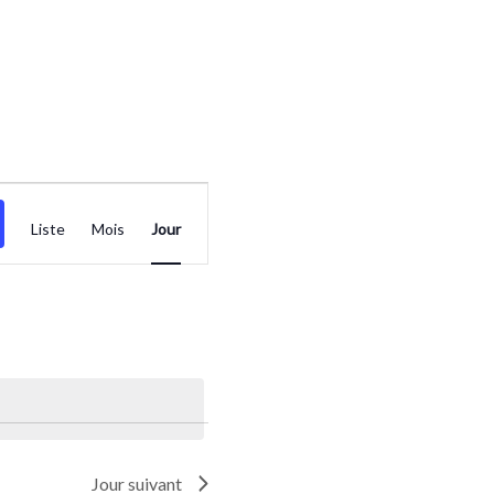
Navigation
Liste
Mois
Jour
de
vues
Évènement
Jour suivant