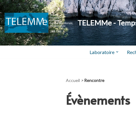
Aller
TELEMMe - Temps,
au
contenu
Laboratoire
Rec
Accueil
>
Rencontre
Évènements